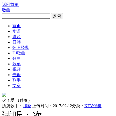
返回首页
歌曲
搜 索
首页
华语
港台
日韩
怀旧经典
DJ歌曲
歌曲
歌单
视频
专辑
歌手
文章
火了爱 （伴奏）
所属歌手：
祁隆
上传时间：2017-02-12
分类：
KTV伴奏
试听：
次