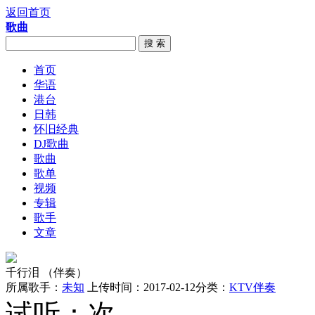
返回首页
歌曲
搜 索
首页
华语
港台
日韩
怀旧经典
DJ歌曲
歌曲
歌单
视频
专辑
歌手
文章
千行泪 （伴奏）
所属歌手：
未知
上传时间：2017-02-12
分类：
KTV伴奏
试听：
次