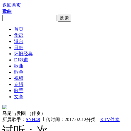
返回首页
歌曲
搜 索
首页
华语
港台
日韩
怀旧经典
DJ歌曲
歌曲
歌单
视频
专辑
歌手
文章
马尾与发圈 （伴奏）
所属歌手：
SNH48
上传时间：2017-02-12
分类：
KTV伴奏
试听：
次