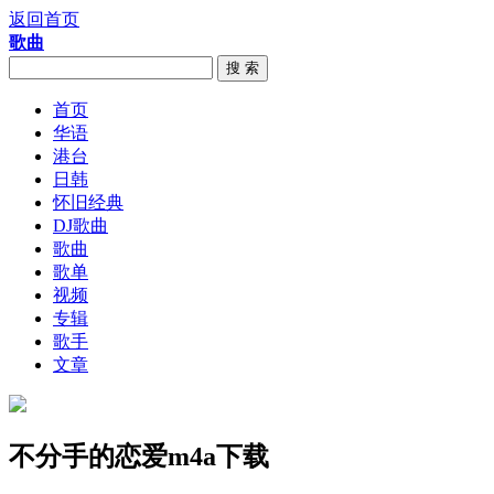
返回首页
歌曲
搜 索
首页
华语
港台
日韩
怀旧经典
DJ歌曲
歌曲
歌单
视频
专辑
歌手
文章
不分手的恋爱m4a下载