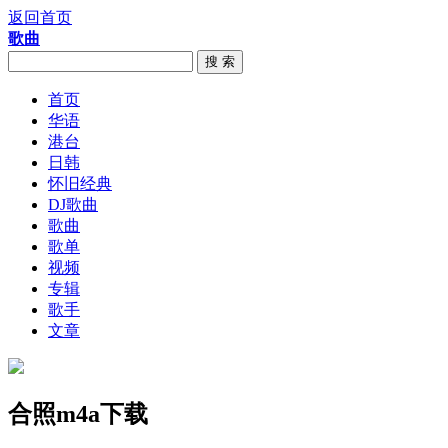
返回首页
歌曲
搜 索
首页
华语
港台
日韩
怀旧经典
DJ歌曲
歌曲
歌单
视频
专辑
歌手
文章
合照m4a下载