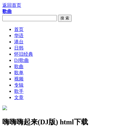
返回首页
歌曲
搜 索
首页
华语
港台
日韩
怀旧经典
DJ歌曲
歌曲
歌单
视频
专辑
歌手
文章
嗨嗨嗨起来(DJ版) html下载