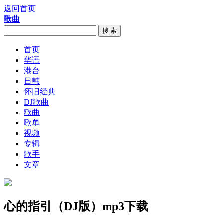
返回首页
歌曲
搜 索
首页
华语
港台
日韩
怀旧经典
DJ歌曲
歌曲
歌单
视频
专辑
歌手
文章
心的指引（DJ版）mp3下载