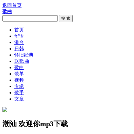
返回首页
歌曲
搜 索
首页
华语
港台
日韩
怀旧经典
DJ歌曲
歌曲
歌单
视频
专辑
歌手
文章
潮汕 欢迎你mp3下载