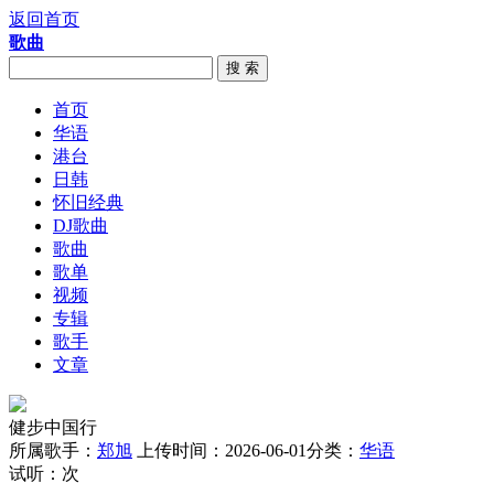
返回首页
歌曲
搜 索
首页
华语
港台
日韩
怀旧经典
DJ歌曲
歌曲
歌单
视频
专辑
歌手
文章
健步中国行
所属歌手：
郑旭
上传时间：2026-06-01
分类：
华语
试听：
次