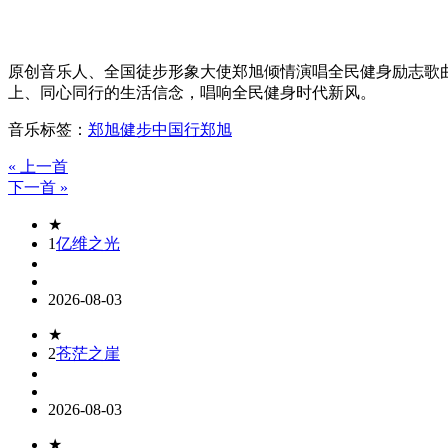
原创音乐人、全国徒步形象大使郑旭倾情演唱全民健身励志歌
上、同心同行的生活信念，唱响全民健身时代新风。
音乐标签：
郑旭
健步中国行
郑旭
« 上一首
下一首 »
★
1
亿维之光
2026-08-03
★
2
苍茫之崖
2026-08-03
★