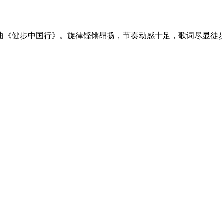
曲《健步中国行》。旋律铿锵昂扬，节奏动感十足，歌词尽显徒