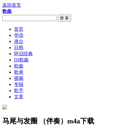
返回首页
歌曲
搜 索
首页
华语
港台
日韩
怀旧经典
DJ歌曲
歌曲
歌单
视频
专辑
歌手
文章
马尾与发圈 （伴奏）m4a下载