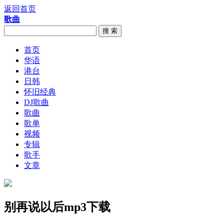
返回首页
歌曲
搜 索
首页
华语
港台
日韩
怀旧经典
DJ歌曲
歌曲
歌单
视频
专辑
歌手
文章
别再说以后mp3下载