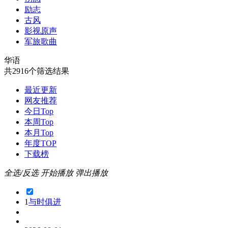
励志
古风
影视原声
军旅歌曲
华语
共2916个筛选结果
最近更新
网友推荐
今日Top
本周Top
本月Top
年度TOP
下载榜
全选/反选
开始播放
弹出播放
1
与时俱进