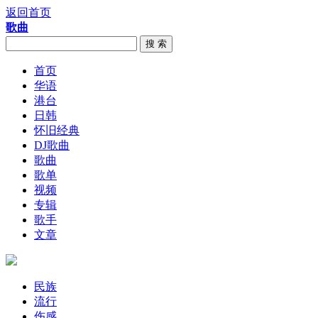
返回首页
歌曲
搜 索
首页
华语
港台
日韩
怀旧经典
DJ歌曲
歌曲
歌单
视频
专辑
歌手
文章
民族
流行
伤感