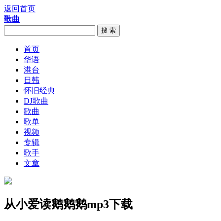
返回首页
歌曲
搜 索
首页
华语
港台
日韩
怀旧经典
DJ歌曲
歌曲
歌单
视频
专辑
歌手
文章
从小爱读鹅鹅鹅mp3下载