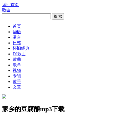
返回首页
歌曲
搜 索
首页
华语
港台
日韩
怀旧经典
DJ歌曲
歌曲
歌单
视频
专辑
歌手
文章
家乡的豆腐酿mp3下载