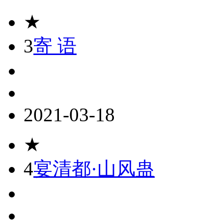
★
3
寄 语
2021-03-18
★
4
宴清都·山风蛊