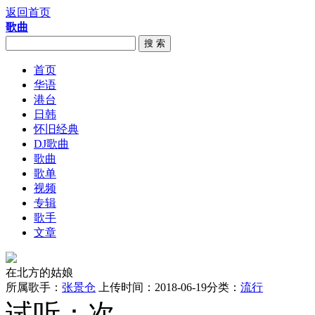
返回首页
歌曲
搜 索
首页
华语
港台
日韩
怀旧经典
DJ歌曲
歌曲
歌单
视频
专辑
歌手
文章
在北方的姑娘
所属歌手：
张景仓
上传时间：2018-06-19
分类：
流行
试听：
次