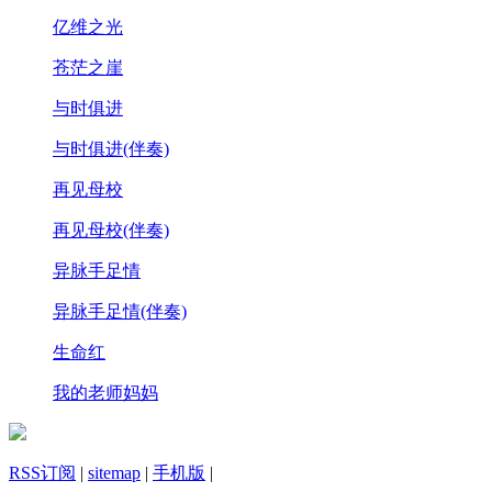
亿维之光
苍茫之崖
与时俱进
与时俱进(伴奏)
再见母校
再见母校(伴奏)
异脉手足情
异脉手足情(伴奏)
生命红
我的老师妈妈
RSS订阅
|
sitemap
|
手机版
|