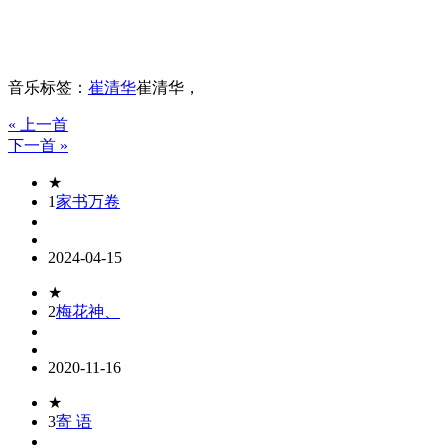
音乐标签：
崔清华
崔清华，
« 上一首
下一首 »
★
1
家书万卷
2024-04-15
★
2
梅花神、
2020-11-16
★
3
寄 语