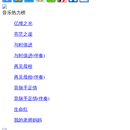
音乐热力榜
亿维之光
苍茫之崖
与时俱进
与时俱进(伴奏)
再见母校
再见母校(伴奏)
异脉手足情
异脉手足情(伴奏)
生命红
我的老师妈妈