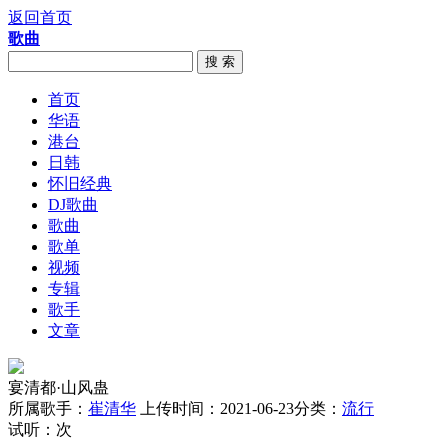
返回首页
歌曲
搜 索
首页
华语
港台
日韩
怀旧经典
DJ歌曲
歌曲
歌单
视频
专辑
歌手
文章
宴清都·山风蛊
所属歌手：
崔清华
上传时间：2021-06-23
分类：
流行
试听：
次