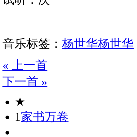
音乐标签：
杨世华
杨世华
« 上一首
下一首 »
★
1
家书万卷