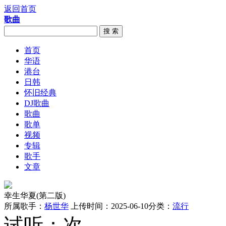
返回首页
歌曲
搜 索
首页
华语
港台
日韩
怀旧经典
DJ歌曲
歌曲
歌单
视频
专辑
歌手
文章
幸生华夏(第二版)
所属歌手：
杨世华
上传时间：2025-06-10
分类：
流行
试听：
次